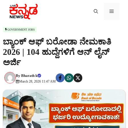
Skip
to
Menu
content
GOVERNMENT JOBS
ಬ್ಯಾಂಕ್ ಆಫ್ ಬರೋಡಾ ನೇಮಕಾತಿ
2026 | 104 ಹುದ್ದೆಗಳಿಗೆ ಆನ್ ಲೈನ್
ಅರ್ಜಿ
By
Bharath k
March 28, 2026 11:47 AM