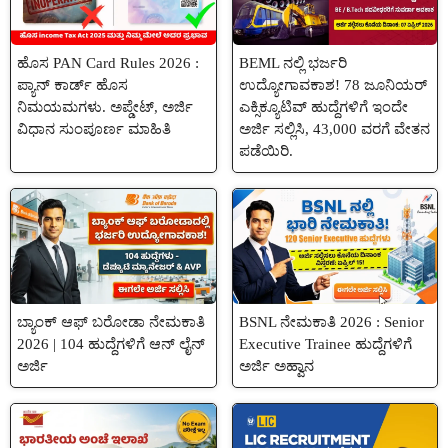
ಹೊಸ PAN Card Rules 2026 :
BEML ನಲ್ಲಿ ಭರ್ಜರಿ
ಪ್ಯಾನ್ ಕಾರ್ಡ್ ಹೊಸ
ಉದ್ಯೋಗಾವಕಾಶ! 78 ಜೂನಿಯರ್
ನಿಮಯಮಗಳು. ಅಪ್ಡೇಟ್, ಅರ್ಜಿ
ಎಕ್ಸಿಕ್ಯೂಟಿವ್ ಹುದ್ದೆಗಳಿಗೆ ಇಂದೇ
ವಿಧಾನ ಸುಂಪೂರ್ಣ ಮಾಹಿತಿ
ಅರ್ಜಿ ಸಲ್ಲಿಸಿ, 43,000 ವರಗೆ ವೇತನ
ಪಡೆಯಿರಿ.
ಬ್ಯಾಂಕ್ ಆಫ್ ಬರೋಡಾ ನೇಮಕಾತಿ
BSNL ನೇಮಕಾತಿ 2026 : Senior
2026 | 104 ಹುದ್ದೆಗಳಿಗೆ ಆನ್ ಲೈನ್
Executive Trainee ಹುದ್ದೆಗಳಿಗೆ
ಅರ್ಜಿ
ಅರ್ಜಿ ಅಹ್ವಾನ