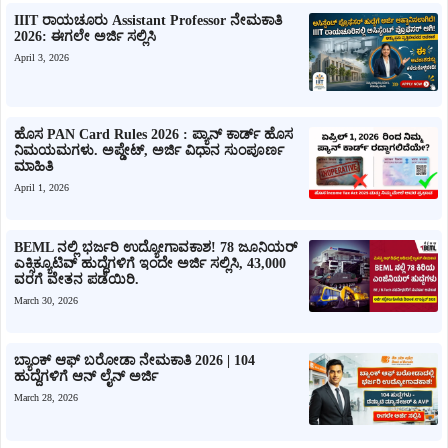
IIIT ರಾಯಚೂರು Assistant Professor ನೇಮಕಾತಿ
2026: ಈಗಲೇ ಅರ್ಜಿ ಸಲ್ಲಿಸಿ
April 3, 2026
ಹೊಸ PAN Card Rules 2026 : ಪ್ಯಾನ್ ಕಾರ್ಡ್ ಹೊಸ
ನಿಮಯಮಗಳು. ಅಪ್ಡೇಟ್, ಅರ್ಜಿ ವಿಧಾನ ಸುಂಪೂರ್ಣ
ಮಾಹಿತಿ
April 1, 2026
BEML ನಲ್ಲಿ ಭರ್ಜರಿ ಉದ್ಯೋಗಾವಕಾಶ! 78 ಜೂನಿಯರ್
ಎಕ್ಸಿಕ್ಯೂಟಿವ್ ಹುದ್ದೆಗಳಿಗೆ ಇಂದೇ ಅರ್ಜಿ ಸಲ್ಲಿಸಿ, 43,000
ವರಗೆ ವೇತನ ಪಡೆಯಿರಿ.
March 30, 2026
ಬ್ಯಾಂಕ್ ಆಫ್ ಬರೋಡಾ ನೇಮಕಾತಿ 2026 | 104
ಹುದ್ದೆಗಳಿಗೆ ಆನ್ ಲೈನ್ ಅರ್ಜಿ
March 28, 2026