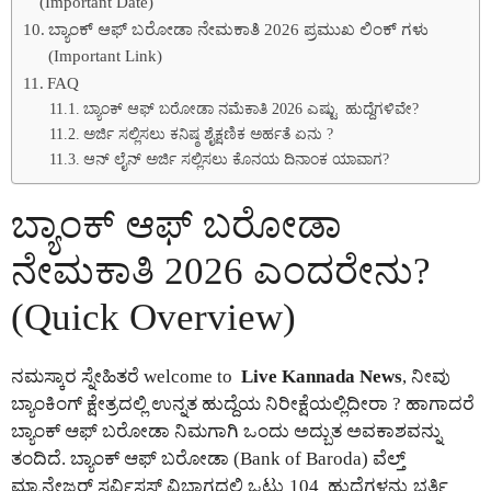
(Important Date)
ಬ್ಯಾಂಕ್ ಆಫ್ ಬರೋಡಾ ನೇಮಕಾತಿ 2026 ಪ್ರಮುಖ ಲಿಂಕ್ ಗಳು
(Important Link)
FAQ
ಬ್ಯಾಂಕ್ ಆಫ್ ಬರೋಡಾ ನಮೆಕಾತಿ 2026 ಎಷ್ಟು ಹುದ್ದೆಗಳಿವೇ?
ಅರ್ಜಿ ಸಲ್ಲಿಸಲು ಕನಿಷ್ಠ ಶೈಕ್ಷಣಿಕ ಅರ್ಹತೆ ಏನು ?
ಆನ್ ಲೈನ್ ಅರ್ಜಿ ಸಲ್ಲಿಸಲು ಕೊನಯ ದಿನಾಂಕ ಯಾವಾಗ?
ಬ್ಯಾಂಕ್ ಆಫ್ ಬರೋಡಾ
ನೇಮಕಾತಿ 2026 ಎಂದರೇನು?
(Quick Overview)
ನಮಸ್ಕಾರ ಸ್ನೇಹಿತರೆ welcome to
Live Kannada News
, ನೀವು
ಬ್ಯಾಂಕಿಂಗ್ ಕ್ಷೇತ್ರದಲ್ಲಿ ಉನ್ನತ ಹುದ್ದೆಯ ನಿರೀಕ್ಷೆಯಲ್ಲಿದೀರಾ ? ಹಾಗಾದರೆ
ಬ್ಯಾಂಕ್ ಆಫ್ ಬರೋಡಾ ನಿಮಗಾಗಿ ಒಂದು ಅದ್ಬುತ ಅವಕಾಶವನ್ನು
ತಂದಿದೆ. ಬ್ಯಾಂಕ್ ಆಫ್ ಬರೋಡಾ (Bank of Baroda) ವೆಲ್ತ್
ಮ್ಯಾನೇಜರ್ ಸರ್ವಿಸಸ್ ವಿಭಾಗದಲ್ಲಿ ಒಟ್ಟು 104 ಹುದ್ದೆಗಳ್ಳನ್ನು ಭರ್ತಿ