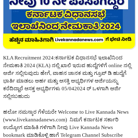
KLA Recruitment 2024:ಕರ್ನಾಟಕ ವಿಧಾನಸಭೆ ಇಲಾಖೆನಿಂದ
ನೇಮಕಾತಿ 2024 (KLA) ನಲ್ಲಿ ಖಾಲಿ ಇರುವ ಹುದ್ದೆಗಳಿಗೆ online ನಲ್ಲಿ
ಅರ್ಜಿ ಸಲ್ಲಿಸುವುದು ಹೇಗೆ, ವಾಹನ ಚಾನಕ ಮತ್ತು ಗ್ರೂಪ್ ಡಿ ಹುದ್ದೆಗೆ
ಭಾರ್ತಿ ಮಾಡಲು ಅರ್ಹ ಮತ್ತು ಆಸಕ್ತಿ ಅಭ್ಯರ್ಧಿಗಳ ಅರ್ಜಿಯನ್ನು
ಕರೆದಿದ್ದಾರೆ ಆಸಕ್ತ ಅಭ್ಯರ್ಥಿಗಳು 05/042024 ರ್ ಒಳಗಾಗಿ ಅರ್ಜಿ
ಸಲ್ಲಿಸಬಹುದು
ಹಲೋ ನಮಸ್ಕಾರ ಗೆಳೆಯರೇ Welcome to Live Kannada News
(
www.livekannadanews.com
) ನಿಮಗೆ ಕರ್ನಾಟಕ ಸರ್ಕಾರಿ
ಉದ್ಯೋಗ ಮಾಹಿತಿ ಗಳಿಗಾಗಿ ನೀವು Live Kannada News
bookmark ಮಾಡಿಕೊಳ್ಳಿ ಹಾಗೆ Telegram Channel Subscribe