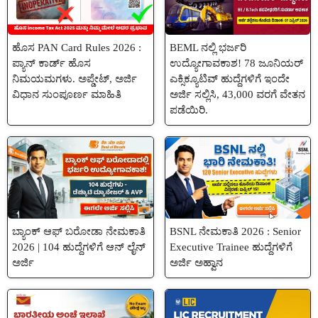
ಹೊಸ PAN Card Rules 2026 :
BEML ನಲ್ಲಿ ಭರ್ಜರಿ
ಪ್ಯಾನ್ ಕಾರ್ಡ್ ಹೊಸ
ಉದ್ಯೋಗಾವಕಾಶ! 78 ಜೂನಿಯರ್
ನಿಮಯಮಗಳು. ಅಪ್ಡೇಟ್, ಅರ್ಜಿ
ಎಕ್ಸಿಕ್ಯೂಟಿವ್ ಹುದ್ದೆಗಳಿಗೆ ಇಂದೇ
ವಿಧಾನ ಸುಂಪೂರ್ಣ ಮಾಹಿತಿ
ಅರ್ಜಿ ಸಲ್ಲಿಸಿ, 43,000 ವರಗೆ ವೇತನ
ಪಡೆಯಿರಿ.
ಬ್ಯಾಂಕ್ ಆಫ್ ಬರೋಡಾ ನೇಮಕಾತಿ
BSNL ನೇಮಕಾತಿ 2026 : Senior
2026 | 104 ಹುದ್ದೆಗಳಿಗೆ ಆನ್ ಲೈನ್
Executive Trainee ಹುದ್ದೆಗಳಿಗೆ
ಅರ್ಜಿ
ಅರ್ಜಿ ಅಹ್ವಾನ