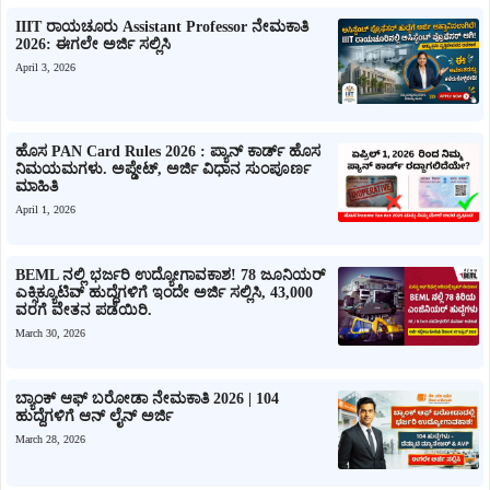
IIIT ರಾಯಚೂರು Assistant Professor ನೇಮಕಾತಿ
2026: ಈಗಲೇ ಅರ್ಜಿ ಸಲ್ಲಿಸಿ
April 3, 2026
ಹೊಸ PAN Card Rules 2026 : ಪ್ಯಾನ್ ಕಾರ್ಡ್ ಹೊಸ
ನಿಮಯಮಗಳು. ಅಪ್ಡೇಟ್, ಅರ್ಜಿ ವಿಧಾನ ಸುಂಪೂರ್ಣ
ಮಾಹಿತಿ
April 1, 2026
BEML ನಲ್ಲಿ ಭರ್ಜರಿ ಉದ್ಯೋಗಾವಕಾಶ! 78 ಜೂನಿಯರ್
ಎಕ್ಸಿಕ್ಯೂಟಿವ್ ಹುದ್ದೆಗಳಿಗೆ ಇಂದೇ ಅರ್ಜಿ ಸಲ್ಲಿಸಿ, 43,000
ವರಗೆ ವೇತನ ಪಡೆಯಿರಿ.
March 30, 2026
ಬ್ಯಾಂಕ್ ಆಫ್ ಬರೋಡಾ ನೇಮಕಾತಿ 2026 | 104
ಹುದ್ದೆಗಳಿಗೆ ಆನ್ ಲೈನ್ ಅರ್ಜಿ
March 28, 2026