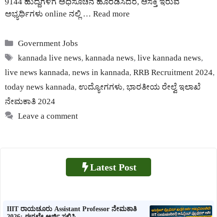
9144 ಹುದ್ದೆಗಳಿಗೆ ಅಧಿಸೂಚನೆ ಹೊರಡಿಸಿದರೆ, ಆಸಕ್ತಿ ಇರುವ
ಅಭ್ಯರ್ಥಿಗಳು online ನಲ್ಲಿ …
Read more
Categories
Government Jobs
Tags
kannada live news
,
kannada news
,
live kannada news
,
live news kannada
,
news in kannada
,
RRB Recruitment 2024
,
today news kannada
,
ಉದ್ಯೋಗಗಳು
,
ಭಾರತೀಯ ರೇಲ್ವೆ ಇಲಾಖೆ
ನೇಮಕಾತಿ 2024
Leave a comment
Latest Post
IIIT ರಾಯಚೂರು Assistant Professor ನೇಮಕಾತಿ
2026: ಈಗಲೇ ಅರ್ಜಿ ಸಲ್ಲಿಸಿ